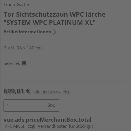
TraumGarten
Tor Sichtschutzzaun WPC lärche
"SYSTEM WPC PLATINUM XL"
Artikelinformationen
B x H: 98 x 180 cm
Services
699,01 €
/ Stk.
(699,01 € / Stk.)
Stk.
vue.ads.priceMerchantBox.total
inkl. MwSt.
zzgl. Versandkosten für Stückgut