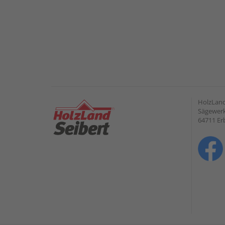
HolzLan
Sägewerk
64711 Er