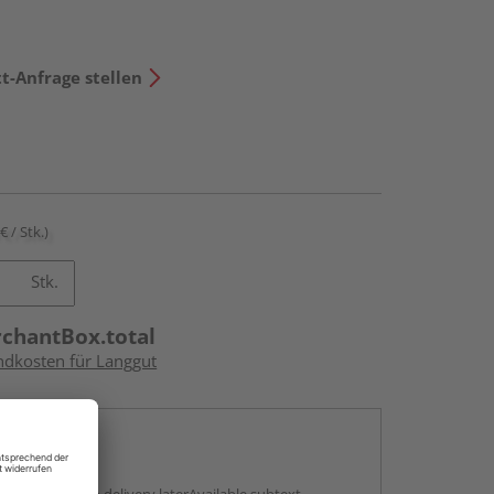
t-Anfrage stellen
€ / Stk.)
Stk.
rchantBox.total
andkosten für Langgut
en
g: