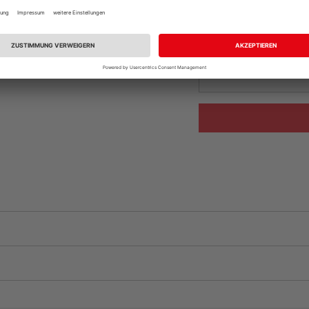
vue.ads.priceMerch
Beim Händler 
Auf Vorbestellun
vue.ads.priceMerch