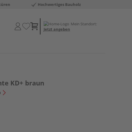
türen
Hochwertiges Bauholz
Mein Standort:
Jetzt angeben
hte KD+ braun
n