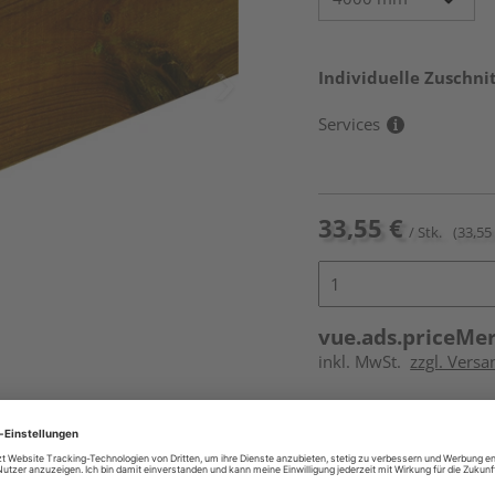
Individuelle Zuschnit
Services
33,55 €
/ Stk.
(33,55 
vue.ads.priceMe
inkl. MwSt.
zzgl. Vers
Online bestell
Auf Vorbestellun