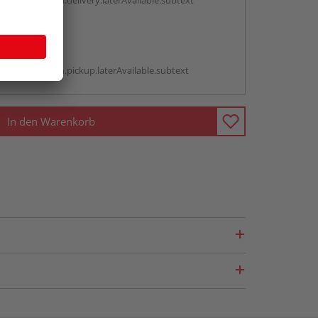
antBox.option.delivery.laterAvailable.subtext
abholen
g:
antBox.option.pickup.laterAvailable.subtext
In den Warenkorb